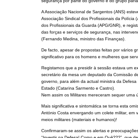
segurança por parte do governo e do grupo parl
A Associação Nacional de Sargentos (ANS) este
Associação Sindical dos Profissionais da Políci
dos Profissionais da Guarda (APG/GNR), e registá
das forças e serviços de segurança, nas interve
(Fernando Medina, ministro das Finanças).
De facto, apesar de propostas feitas por vários
significativo para os homens e mulheres que se
Registamos que a presidir à sessão estava um ex
secretário da mesa um deputado da Comissão de
governo, para além da actual ministra da Defesa
Estado (Catarina Sarmento e Castro).
Nem assim os Militares mereceram sequer uma ún
Mais significativa e sintomática se torna esta 
António Costa envergando um colete militar, em 
meios militares (materiais e humanos)!
Confirmaram-se assim os alertas e preocupaçõe
“Investir na Defesa! Como e em Quê???”, que dep