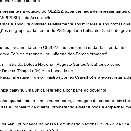
amentar que o suporta.
ve presente na votação do OE2022, acompanhada de representantes d
a (ASPP/PSP) e da Associação
mos a absoluta omissão relativamente aos militares e aos profissiona
nções do grupo parlamentar do PS (deputado Brilhante Dias) e do gove
 grupos parlamentares, o OE2022 não contempla nada de importante e
rvem o País envergando um uniforme das Forças Armadas!
-ministro da Defesa Nacional (Augusto Santos Silva) tendo como
 Defesa (Diogo Leão) e na bancada do
 Nacional estavam o ex-ministro (Gomes Cravinho) e a ex-secretária d
ica palavra, uma única referência por parte do governo!
omissão, quando ainda temos na memória, a imagem do primeiro-ministro
visita a um teatro de guerra, prometendo enviar fundos e empenhar ma
s da ANS, publicados no nosso Comunicado Nacional 05/2022, de 04A
ois de ler o programa do XXIII