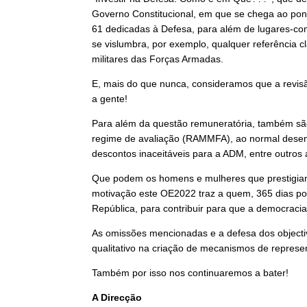
Governo Constitucional, em que se chega ao pont
61 dedicadas à Defesa, para além de lugares-co
se vislumbra, por exemplo, qualquer referência c
militares das Forças Armadas.
E, mais do que nunca, consideramos que a revis
a gente!
Para além da questão remuneratória, também são
regime de avaliação (RAMMFA), ao normal desenv
descontos inaceitáveis para a ADM, entre outros 
Que podem os homens e mulheres que prestigiam 
motivação este OE2022 traz a quem, 365 dias por 
República, para contribuir para que a democracia
As omissões mencionadas e a defesa dos objectiv
qualitativo na criação de mecanismos de represent
Também por isso nos continuaremos a bater!
A Direcção