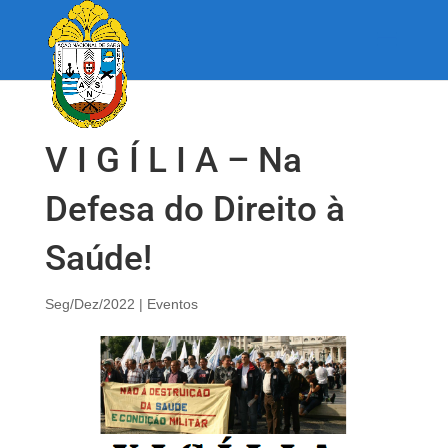
V I G Í L I A – Na
Defesa do Direito à
Saúde!
Seg/Dez/2022
|
Eventos