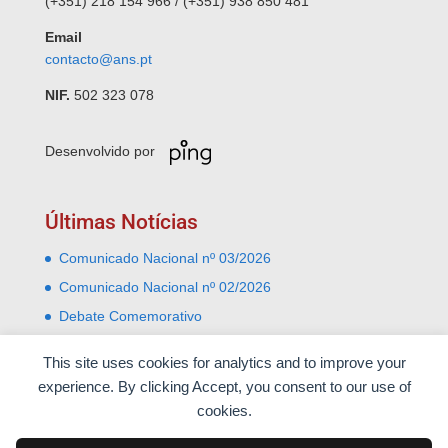
(+351) 218 154 966 / (+351) 938 850 481
Email
contacto@ans.pt
NIF.
502 323 078
Desenvolvido por
Últimas Notícias
Comunicado Nacional nº 03/2026
Comunicado Nacional nº 02/2026
Debate Comemorativo
Comemoração do 31 Janeiro – Leiria e Monte Real
This site uses cookies for analytics and to improve your
Almoço comemorativo do 52º aniversário do 25 de
experience. By clicking Accept, you consent to our use of
Abril
cookies.