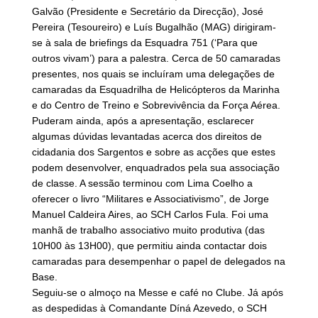
Galvão (Presidente e Secretário da Direcção), José
Pereira (Tesoureiro) e Luís Bugalhão (MAG) dirigiram-
se à sala de briefings da Esquadra 751 (‘Para que
outros vivam’) para a palestra. Cerca de 50 camaradas
presentes, nos quais se incluíram uma delegações de
camaradas da Esquadrilha de Helicópteros da Marinha
e do Centro de Treino e Sobrevivência da Força Aérea.
Puderam ainda, após a apresentação, esclarecer
algumas dúvidas levantadas acerca dos direitos de
cidadania dos Sargentos e sobre as acções que estes
podem desenvolver, enquadrados pela sua associação
de classe. A sessão terminou com Lima Coelho a
oferecer o livro “Militares e Associativismo”, de Jorge
Manuel Caldeira Aires, ao SCH Carlos Fula. Foi uma
manhã de trabalho associativo muito produtiva (das
10H00 às 13H00), que permitiu ainda contactar dois
camaradas para desempenhar o papel de delegados na
Base.
Seguiu-se o almoço na Messe e café no Clube. Já após
as despedidas à Comandante Díná Azevedo, o SCH