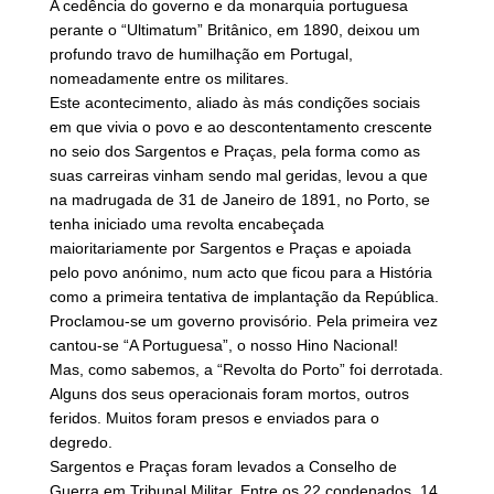
A cedência do governo e da monarquia portuguesa
perante o “Ultimatum” Britânico, em 1890, deixou um
profundo travo de humilhação em Portugal,
nomeadamente entre os militares.
Este acontecimento, aliado às más condições sociais
em que vivia o povo e ao descontentamento crescente
no seio dos Sargentos e Praças, pela forma como as
suas carreiras vinham sendo mal geridas, levou a que
na madrugada de 31 de Janeiro de 1891, no Porto, se
tenha iniciado uma revolta encabeçada
maioritariamente por Sargentos e Praças e apoiada
pelo povo anónimo, num acto que ficou para a História
como a primeira tentativa de implantação da República.
Proclamou-se um governo provisório. Pela primeira vez
cantou-se “A Portuguesa”, o nosso Hino Nacional!
Mas, como sabemos, a “Revolta do Porto” foi derrotada.
Alguns dos seus operacionais foram mortos, outros
feridos. Muitos foram presos e enviados para o
degredo.
Sargentos e Praças foram levados a Conselho de
Guerra em Tribunal Militar. Entre os 22 condenados, 14