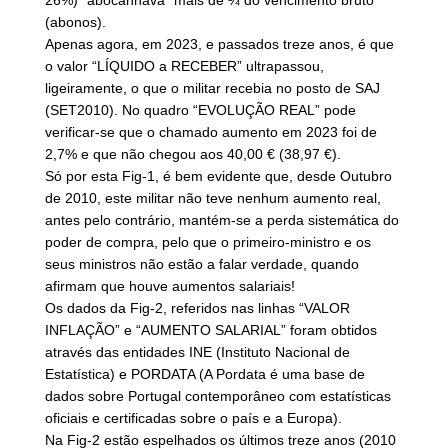
26%) “abocanhava” mais de ¼ do vencimento bruto
(abonos).
Apenas agora, em 2023, e passados treze anos, é que
o valor “LÍQUIDO a RECEBER” ultrapassou,
ligeiramente, o que o militar recebia no posto de SAJ
(SET2010). No quadro “EVOLUÇÃO REAL” pode
verificar-se que o chamado aumento em 2023 foi de
2,7% e que não chegou aos 40,00 € (38,97 €).
Só por esta Fig-1, é bem evidente que, desde Outubro
de 2010, este militar não teve nenhum aumento real,
antes pelo contrário, mantém-se a perda sistemática do
poder de compra, pelo que o primeiro-ministro e os
seus ministros não estão a falar verdade, quando
afirmam que houve aumentos salariais!
Os dados da Fig-2, referidos nas linhas “VALOR
INFLAÇÃO” e “AUMENTO SALARIAL” foram obtidos
através das entidades INE (Instituto Nacional de
Estatística) e PORDATA (A Pordata é uma base de
dados sobre Portugal contemporâneo com estatísticas
oficiais e certificadas sobre o país e a Europa).
Na Fig-2 estão espelhados os últimos treze anos (2010