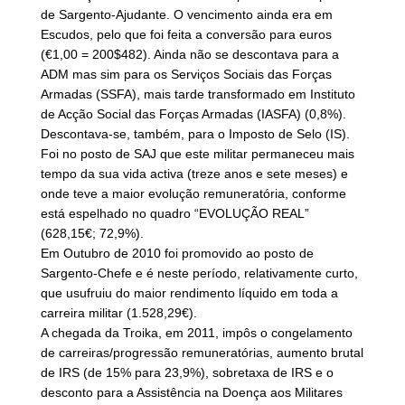
de Sargento-Ajudante. O vencimento ainda era em
Escudos, pelo que foi feita a conversão para euros
(€1,00 = 200$482). Ainda não se descontava para a
ADM mas sim para os Serviços Sociais das Forças
Armadas (SSFA), mais tarde transformado em Instituto
de Acção Social das Forças Armadas (IASFA) (0,8%).
Descontava-se, também, para o Imposto de Selo (IS).
Foi no posto de SAJ que este militar permaneceu mais
tempo da sua vida activa (treze anos e sete meses) e
onde teve a maior evolução remuneratória, conforme
está espelhado no quadro “EVOLUÇÃO REAL”
(628,15€; 72,9%).
Em Outubro de 2010 foi promovido ao posto de
Sargento-Chefe e é neste período, relativamente curto,
que usufruiu do maior rendimento líquido em toda a
carreira militar (1.528,29€).
A chegada da Troika, em 2011, impôs o congelamento
de carreiras/progressão remuneratórias, aumento brutal
de IRS (de 15% para 23,9%), sobretaxa de IRS e o
desconto para a Assistência na Doença aos Militares