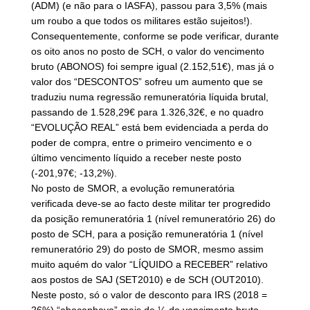
(ADM) (e não para o IASFA), passou para 3,5% (mais
um roubo a que todos os militares estão sujeitos!).
Consequentemente, conforme se pode verificar, durante
os oito anos no posto de SCH, o valor do vencimento
bruto (ABONOS) foi sempre igual (2.152,51€), mas já o
valor dos “DESCONTOS” sofreu um aumento que se
traduziu numa regressão remuneratória líquida brutal,
passando de 1.528,29€ para 1.326,32€, e no quadro
“EVOLUÇÃO REAL” está bem evidenciada a perda do
poder de compra, entre o primeiro vencimento e o
último vencimento líquido a receber neste posto
(-201,97€; -13,2%).
No posto de SMOR, a evolução remuneratória
verificada deve-se ao facto deste militar ter progredido
da posição remuneratória 1 (nível remuneratório 26) do
posto de SCH, para a posição remuneratória 1 (nível
remuneratório 29) do posto de SMOR, mesmo assim
muito aquém do valor “LÍQUIDO a RECEBER” relativo
aos postos de SAJ (SET2010) e de SCH (OUT2010).
Neste posto, só o valor de desconto para IRS (2018 =