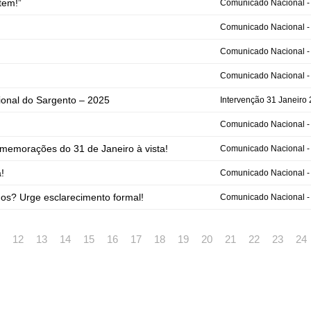
tem!”
Comunicado Nacional -
Comunicado Nacional -
Comunicado Nacional -
Comunicado Nacional -
ional do Sargento – 2025
Intervenção 31 Janeiro
Comunicado Nacional -
memorações do 31 de Janeiro à vista!
Comunicado Nacional -
!
Comunicado Nacional -
os? Urge esclarecimento formal!
Comunicado Nacional -
12
13
14
15
16
17
18
19
20
21
22
23
24