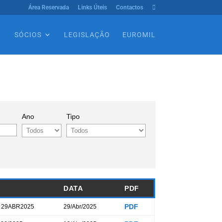
Área Reservada
Links Úteis
Contactos

SÓCIOS
LEGISLAÇÃO
EUROMIL
Ano
Tipo
DATA
PDF
PDF
- 29ABR2025
29/Abr/2025