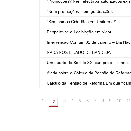
“Promoções? Nem efectivos autorizados exis
“Nem promoções, nem graduações!”
“Sim, somos Cidadãos em Uniforme!”
Respeite-se a Legislação em Vigor!
Intervenção Comum 31 de Janeiro – Dia Nac
NADA NOS É DADO DE BANDEJA!
Um quarto do Século XXI cumprido… e as co
Ainda sobre o Cálculo da Pensão de Reforma
Cálculo da Pensão de Reforma Em que ficam
1
3
4
5
6
7
8
9
10
11
2