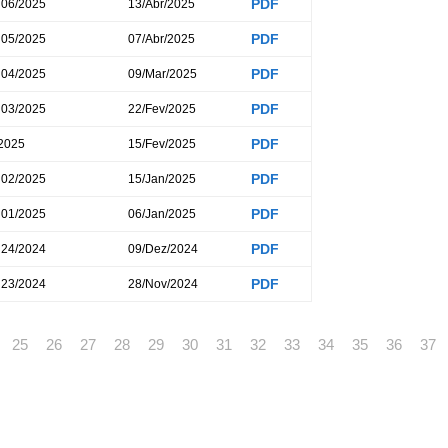
PDF
 06/2025
13/Abr/2025
PDF
 05/2025
07/Abr/2025
PDF
 04/2025
09/Mar/2025
PDF
 03/2025
22/Fev/2025
PDF
 2025
15/Fev/2025
PDF
 02/2025
15/Jan/2025
PDF
 01/2025
06/Jan/2025
PDF
 24/2024
09/Dez/2024
PDF
 23/2024
28/Nov/2024
25
26
27
28
29
30
31
32
33
34
35
36
37