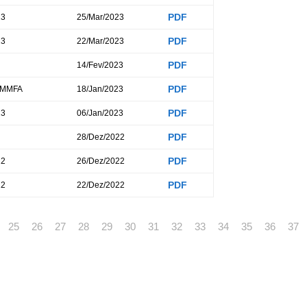
PDF
23
25/Mar/2023
PDF
23
22/Mar/2023
PDF
14/Fev/2023
PDF
RAMMFA
18/Jan/2023
PDF
23
06/Jan/2023
PDF
28/Dez/2022
PDF
22
26/Dez/2022
PDF
22
22/Dez/2022
25
26
27
28
29
30
31
32
33
34
35
36
37