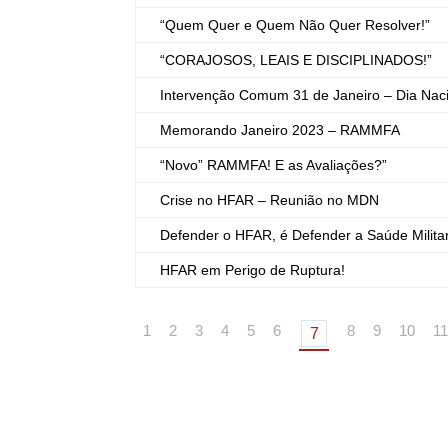
“Quem Quer e Quem Não Quer Resolver!”
“CORAJOSOS, LEAIS E DISCIPLINADOS!”
Intervenção Comum 31 de Janeiro – Dia Nac
Memorando Janeiro 2023 – RAMMFA
“Novo” RAMMFA! E as Avaliações?”
Crise no HFAR – Reunião no MDN
Defender o HFAR, é Defender a Saúde Militar
HFAR em Perigo de Ruptura!
1
2
3
4
5
6
8
9
10
11
7