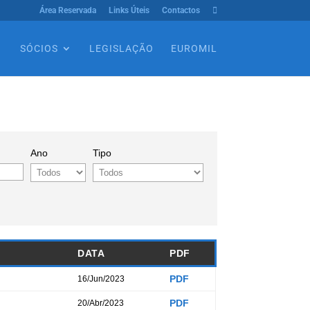
Área Reservada
Links Úteis
Contactos

SÓCIOS
LEGISLAÇÃO
EUROMIL
Ano
Tipo
DATA
PDF
PDF
16/Jun/2023
PDF
20/Abr/2023