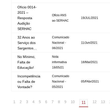
Ofício 0014-
2021 –
Ofício ANS
Resposta
19/JUL/2021
ao SERHAC
Audição
SERHAC
32 Anos ao
Comunicado
Serviço dos
Nacional -
11/Jun/2021
Sargentos…
06/2021
No Mínimo,
Nota
Falta de
informativa
18/Mai/2021
Educação!
18/05/21
Incompetência
Comunicado
ou Falta de
Nacional -
05/FAbr/2021
Vontade?
05/2021
1
2
3
4
5
6
7
8
9
10
12
13
11