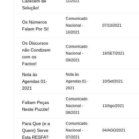
Carecem de
11/2021
Solução!
Comunicado
Os Números
Nacional -
07/10/2021
Falam Por Si!
10/2021
Os Discursos
Comunicado
não Condizem
Nacional -
18/SET/2021
com os
09/2021
Factos!
Nota às
Nota às
Agendas 01-
Agendas 01-
10/Set/2021
2021
2021
Comunicado
Faltam Peças
Nacional -
13/Ago/2021
Neste Puzzle!
08/2021
Para Que (e a
Comunicado
Quem) Serve
Nacional -
04/AGO/2021
Esta RESFA?
07/2021