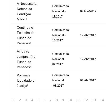
A Necessária
Comunicado
Defesa da
Nacional -
07/Mai/2017
Condição
11/2017
Militar!
Continua o
Comunicado
Folhetim do
Nacional -
19/Abr/2017
Fundo de
10/2017
Pensões!
Ainda (e
Comunicado
sempre…) o
Nacional -
17/Abr/2017
Fundo de
09/2017
Pensões!
Por mais
Comunicado
Igualdade e
Nacional
02/Abr/2017
Justiça!
-08/2017
1
2
3
4
5
6
7
8
9
10
11
12
13
14