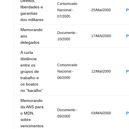
Direitos,
Comunicado
liberdades e
P
Nacional -
25/Mai/2000
garantias
07/2000
dos militares
Memorando
Documento -
aos
P
17/MAI/2000
10/2000
delegados
A curta
distância
entre os
Comunicado
grupos de
P
Nacional -
12/Mai/2000
trabalho e
06/2000
os boatos
no “baralho”
Memorando
da ANS para
Documento -
o MDN,
P
03/MAI/2000
09/2000
sobre
vencimentos