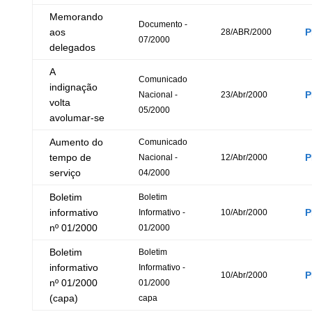
Memorando
Documento -
aos
P
28/ABR/2000
07/2000
delegados
A
Comunicado
indignação
P
Nacional -
23/Abr/2000
volta
05/2000
avolumar-se
Aumento do
Comunicado
tempo de
P
Nacional -
12/Abr/2000
serviço
04/2000
Boletim
Boletim
informativo
P
Informativo -
10/Abr/2000
nº 01/2000
01/2000
Boletim
Boletim
informativo
Informativo -
P
10/Abr/2000
nº 01/2000
01/2000
(capa)
capa