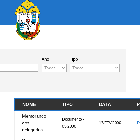
Ano
Tipo
NOME
TIPO
DATA
P
Memorando
Documento -
aos
P
17/FEV/2000
05/2000
delegados