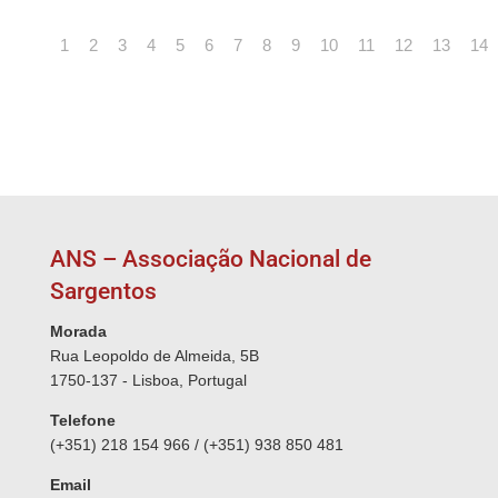
1
2
3
4
5
6
7
8
9
10
11
12
13
14
ANS – Associação Nacional de
Sargentos
Morada
Rua Leopoldo de Almeida, 5B
1750-137 - Lisboa, Portugal
Telefone
(+351) 218 154 966 / (+351) 938 850 481
Email