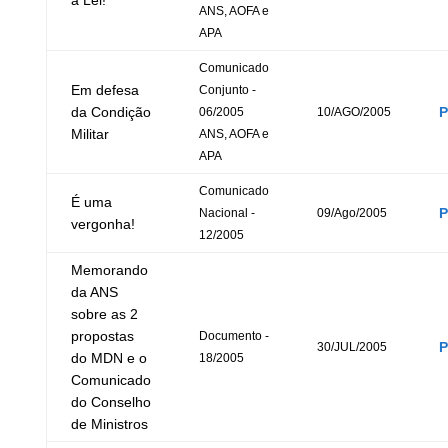
a Lei!
ANS, AOFA e
APA
Comunicado
Em defesa
Conjunto -
da Condição
06/2005
10/AGO/2005
Militar
ANS, AOFA e
APA
Comunicado
É uma
Nacional -
09/Ago/2005
vergonha!
12/2005
Memorando
da ANS
sobre as 2
propostas
Documento -
30/JUL/2005
do MDN e o
18/2005
Comunicado
do Conselho
de Ministros