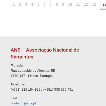
1
2
3
4
5
6
7
8
9
10
11
12
13
1
ANS – Associação Nacional de
Sargentos
Morada
Rua Leopoldo de Almeida, 5B
1750-137 - Lisboa, Portugal
Telefone
(+351) 218 154 966 / (+351) 938 850 481
Email
contacto@ans.pt