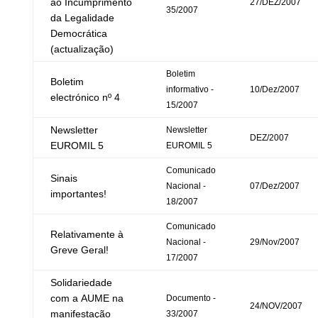
ao Incumprimento
27/DEZ/2007
35/2007
da Legalidade
Democrática
(actualização)
Boletim
Boletim
informativo -
10/Dez/2007
electrónico nº 4
15/2007
Newsletter
Newsletter
DEZ/2007
EUROMIL 5
EUROMIL 5
Comunicado
Sinais
Nacional -
07/Dez/2007
importantes!
18/2007
Comunicado
Relativamente à
Nacional -
29/Nov/2007
Greve Geral!
17/2007
Solidariedade
com a AUME na
Documento -
24/NOV/2007
manifestação
33/2007