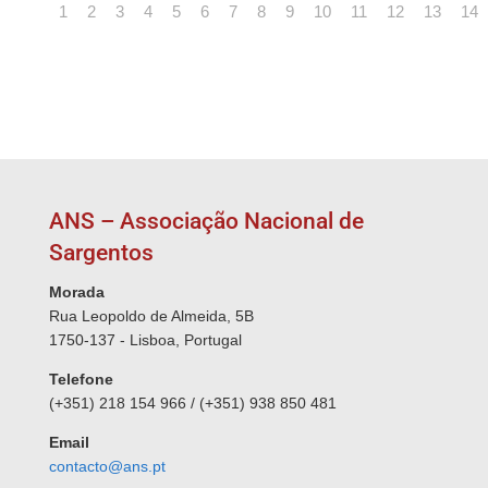
1
2
3
4
5
6
7
8
9
10
11
12
13
14
ANS – Associação Nacional de
Sargentos
Morada
Rua Leopoldo de Almeida, 5B
1750-137 - Lisboa, Portugal
Telefone
(+351) 218 154 966 / (+351) 938 850 481
Email
contacto@ans.pt