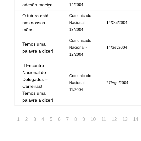
adesão maciça
14/2004
O futuro está
Comunicado
nas nossas
Nacional -
14/Out/2004
mãos!
13/2004
Comunicado
Temos uma
Nacional -
14/Set/2004
palavra a dizer!
12/2004
II Encontro
Nacional de
Comunicado
Delegados –
Nacional -
27/Ago/2004
Carreiras!
11/2004
Temos uma
palavra a dizer!
1
2
3
4
5
6
7
8
9
10
11
12
13
14