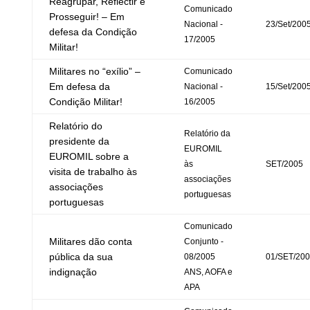
Reagrupar, Reflectir e
Comunicado
Prosseguir! – Em
Nacional -
23/Set/200
defesa da Condição
17/2005
Militar!
Militares no “exílio” –
Comunicado
Em defesa da
Nacional -
15/Set/200
Condição Militar!
16/2005
Relatório do
Relatório da
presidente da
EUROMIL
EUROMIL sobre a
às
SET/2005
visita de trabalho às
associações
associações
portuguesas
portuguesas
Comunicado
Militares dão conta
Conjunto -
pública da sua
08/2005
01/SET/20
indignação
ANS, AOFA e
APA