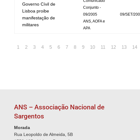
Comunicado
Governo Cívil de
Conjunto -
Lisboa proibe
09/2005
09/SET/20
manifestação de
ANS, AOFA e
militares
APA
1
2
3
4
5
6
7
8
9
10
11
12
13
14
ANS – Associação Nacional de
Sargentos
Morada
Rua Leopoldo de Almeida, 5B