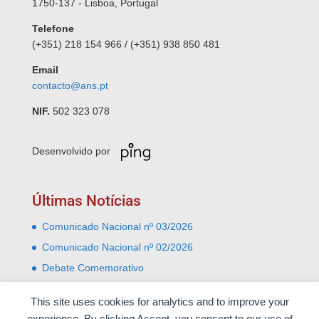
1750-137 - Lisboa, Portugal
Telefone
(+351) 218 154 966 / (+351) 938 850 481
Email
contacto@ans.pt
NIF.
502 323 078
Desenvolvido por
Últimas Notícias
Comunicado Nacional nº 03/2026
Comunicado Nacional nº 02/2026
Debate Comemorativo
Comemoração do 31 Janeiro – Leiria e Monte Real
This site uses cookies for analytics and to improve your
Almoço comemorativo do 52º aniversário do 25 de
experience. By clicking Accept, you consent to our use of