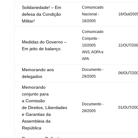
Solidariedade! – Em
Comunicado
defesa da Condição
Nacional -
16/Out/200
Militar!
18/2005
Comunicado
Conjunto -
Medidas do Governo –
10/2005
11/OUT/20
Em jeito de balanço.
ANS, AOFA e
APA
Memorando aos
Documento -
06/OUT/20
delegados
29/2005
Memorando
conjunto para
a Comissão
Documento -
de Direitos, Liberdades
01/OUT/20
28/2005
e Garantias da
Assembleia da
República