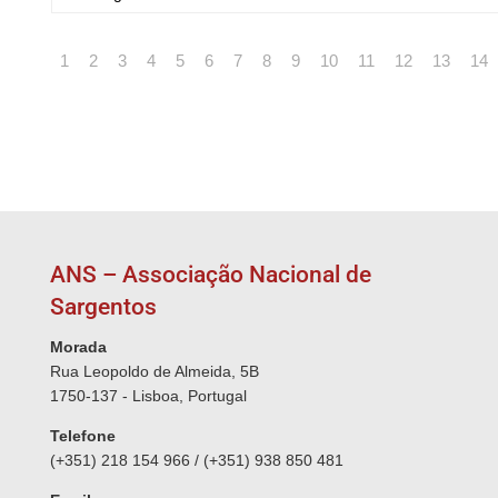
1
2
3
4
5
6
7
8
9
10
11
12
13
14
ANS – Associação Nacional de
Sargentos
Morada
Rua Leopoldo de Almeida, 5B
1750-137 - Lisboa, Portugal
Telefone
(+351) 218 154 966 / (+351) 938 850 481