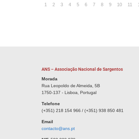
1
2
3
4
5
6
7
8
9
10
11
ANS – Associação Nacional de Sargentos
Morada
Rua Leopoldo de Almeida, 5B
1750-137 - Lisboa, Portugal
Telefone
(+351) 218 154 966 / (+351) 938 850 481
Email
contacto@ans.pt