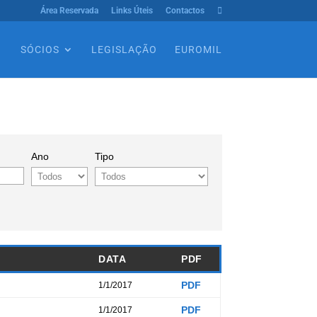
Área Reservada
Links Úteis
Contactos

SÓCIOS
LEGISLAÇÃO
EUROMIL
Ano
Tipo
DATA
PDF
PDF
1/1/2017
PDF
1/1/2017