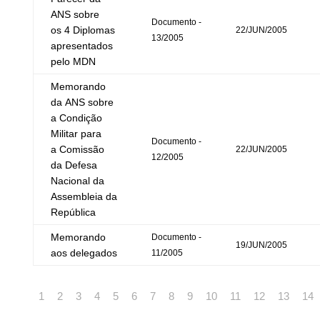
ANS sobre
Documento -
os 4 Diplomas
22/JUN/2005
13/2005
apresentados
pelo MDN
Memorando
da ANS sobre
a Condição
Militar para
Documento -
a Comissão
22/JUN/2005
12/2005
da Defesa
Nacional da
Assembleia da
República
Memorando
Documento -
19/JUN/2005
aos delegados
11/2005
1
2
3
4
5
6
7
8
9
10
11
12
13
14