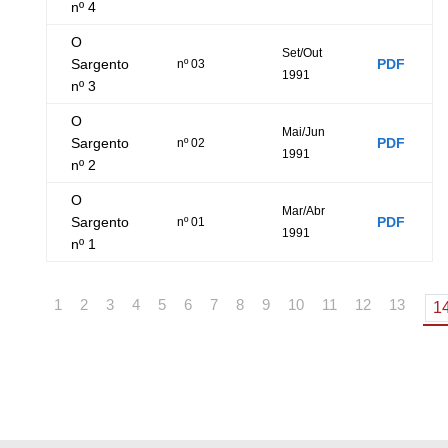
nº 4
O
Set/Out
Sargento
PDF
nº 03
1991
nº 3
O
Mai/Jun
Sargento
PDF
nº 02
1991
nº 2
O
Mar/Abr
Sargento
PDF
nº 01
1991
nº 1
1
2
3
4
5
6
7
8
9
10
11
12
13
1