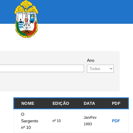
Ano
NOME
EDIÇÃO
DATA
PDF
O
Jan/Fev
Sargento
PDF
nº 10
1993
nº 10